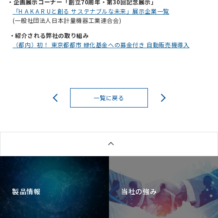
・企画展示コーナー「創立70周年・第30回記念展示」
「H A K A R Uと創る サステナブルな未来」展示企業一覧
(
一般社団法人日本計量機器工業連合会
)
・紹介される弊社の取り組み
（都内）初！ 東京都都市 緑化基金への募金付き 自動販売機導入
一覧に戻る
製品情報
当社の強み